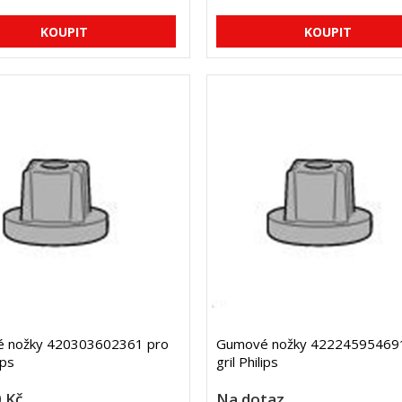
 nožky 420303602361 pro
Gumové nožky 42224595469
ips
gril Philips
 Kč
Na dotaz