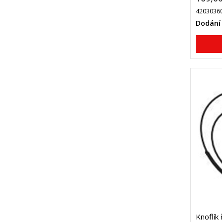
4203036
Dodání
Knoflík 