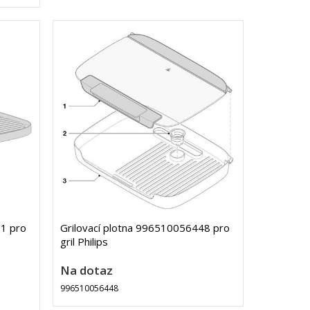
61 pro
Grilovací plotna 996510056448 pro
gril Philips
Na dotaz
996510056448