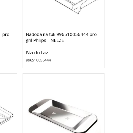
 pro
Nádoba na tuk 996510056444 pro
gril Philips - NELZE
Na dotaz
996510056444