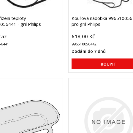
řízení teploty
Kouřová nádobka 996510056
56441 - gril Philips
pro gril Philips
taz
618,00 Kč
56441
996510056442
Dodání do 7 dnů