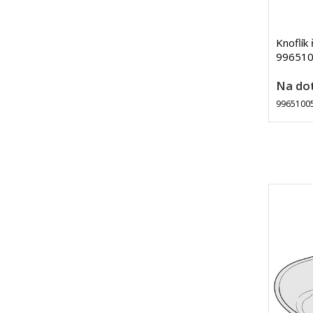
Knoflík 
9965100
Na do
9965100