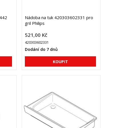
442
Nádoba na tuk 420303602331 pro
gril Philips
521,00 Kč
420303602331
Dodání do 7 dnů