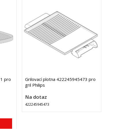
21 pro
Grilovací plotna 422245945473 pro
gril Philips
Na dotaz
422245945473