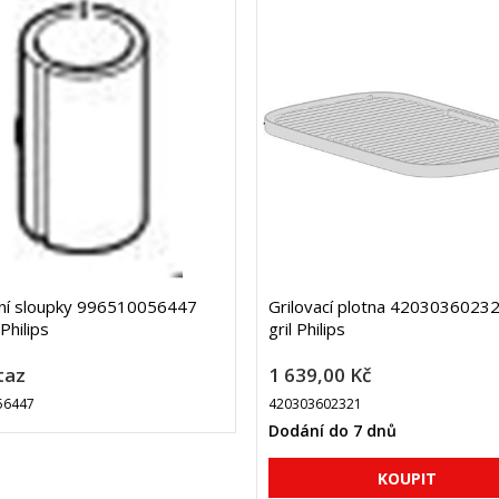
ční sloupky 996510056447
Grilovací plotna 4203036023
 Philips
gril Philips
taz
1 639,00 Kč
56447
420303602321
Dodání do 7 dnů