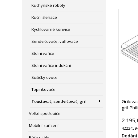
Kuchyňské roboty
Ruční šlehače
Rychlovarné konvice
Sendvičovače, vaflovače
Stolní vařiče
Stolní vařiče indukční
Sušičky ovoce
Topinkovače
Grilova
Toustovač, sendvičovač, gril
gril Phil
Velké spotřebiče
2 195,
Mobilní zařízení
4222459
Dodání
Péče o tělo