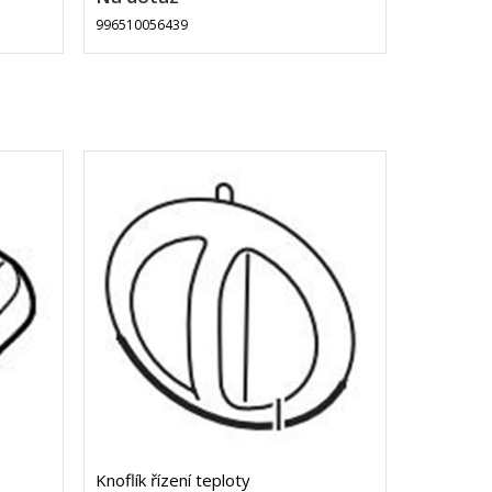
996510056439
Knoflík řízení teploty