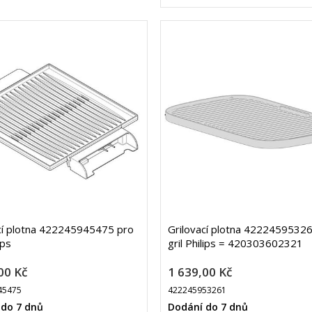
cí plotna 422245945475 pro
Grilovací plotna 4222459532
ips
gril Philips = 420303602321
00 Kč
1 639,00 Kč
45475
422245953261
 do 7 dnů
Dodání do 7 dnů