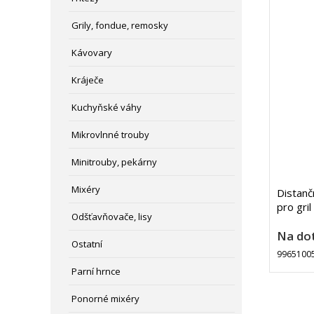
Grily, fondue, remosky
Kávovary
Kráječe
Kuchyňské váhy
Mikrovlnné trouby
Minitrouby, pekárny
Mixéry
Distan
pro gril
Odšťavňovače, lisy
Na do
Ostatní
9965100
Parní hrnce
Ponorné mixéry