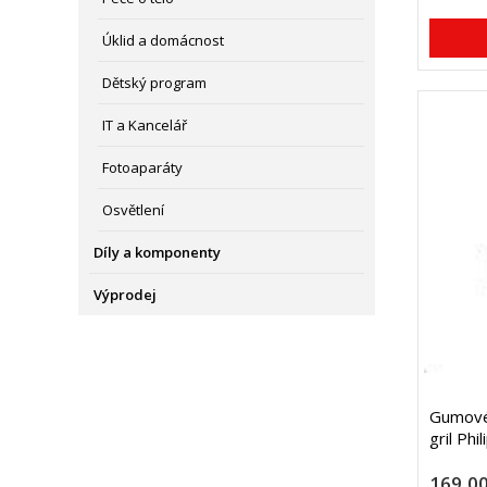
Úklid a domácnost
Dětský program
IT a Kancelář
Fotoaparáty
Osvětlení
Díly a komponenty
Výprodej
Gumové
gril Phil
169,00