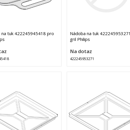
 na tuk 422245945418 pro
Nádoba na tuk 422245953271
ips
gril Philips
taz
Na dotaz
45418
422245953271