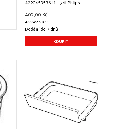
422245953611 - gril Philips
402,00 Kč
422245953611
Dodání do 7 dnů