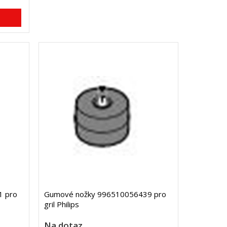
1 pro
Gumové nožky 996510056439 pro
gril Philips
Na dotaz