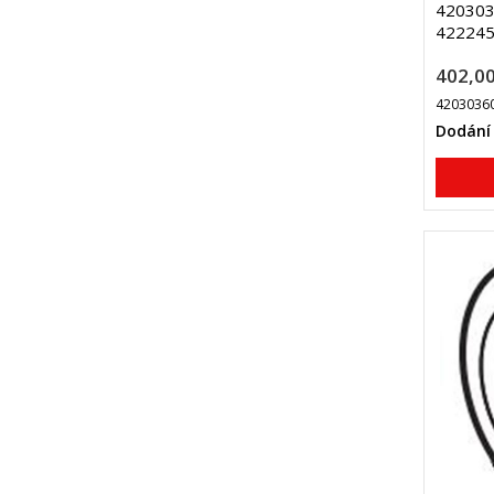
4203036
42224
402,00
4203036
Dodání