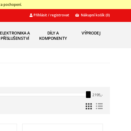
za pochopení.
Přihlásit / registrovat
Nákupní košík
(0)
ELEKTRONIKA A
DÍLY A
VÝPRODEJ
PŘÍSLUŠENSTVÍ
KOMPONENTY
2195
,-