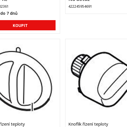
02361
422245954691
 do 7 dnů
řízení teploty
Knoflík řízení teploty