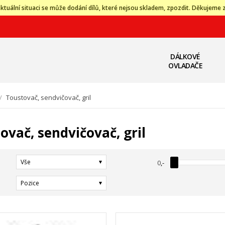
ktuální situaci se může dodání dílů, které nejsou skladem, zpozdit. Děkujeme 
DÁLKOVÉ
OVLADAČE
/
Toustovač, sendvičovač, gril
ovač, sendvičovač, gril
Vše
0
,-
Pozice