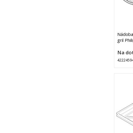
Nádoba
gril Phil
Na do
4222459