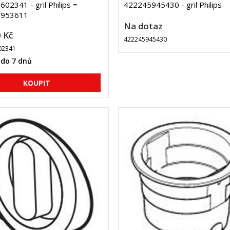
02341 - gril Philips =
422245945430 - gril Philips
5953611
Na dotaz
 Kč
422245945430
02341
 do 7 dnů